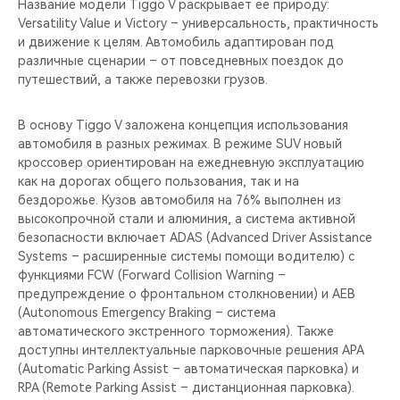
Название модели Tiggo V раскрывает её природу:
Versatility Value и Victory – универсальность, практичность
и движение к целям. Автомобиль адаптирован под
различные сценарии – от повседневных поездок до
путешествий, а также перевозки грузов.
В основу Tiggo V заложена концепция использования
автомобиля в разных режимах. В режиме SUV новый
кроссовер ориентирован на ежедневную эксплуатацию
как на дорогах общего пользования, так и на
бездорожье. Кузов автомобиля на 76% выполнен из
высокопрочной стали и алюминия, а система активной
безопасности включает ADAS (Advanced Driver Assistance
Systems – расширенные системы помощи водителю) с
функциями FCW (Forward Collision Warning –
предупреждение о фронтальном столкновении) и AEB
(Autonomous Emergency Braking – система
автоматического экстренного торможения). Также
доступны интеллектуальные парковочные решения APA
(Automatic Parking Assist – автоматическая парковка) и
RPA (Remote Parking Assist – дистанционная парковка).