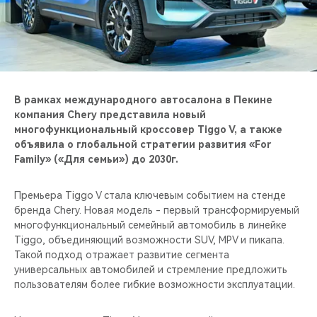
CHERY REMOTE
CHERY И СПОРТ
НАШИ МЕРОПРИЯТИЯ
В рамках международного автосалона в Пекине
ВИДЕООБЗОРЫ
компания Chery представила новый
многофункциональный кроссовер Tiggo V, а также
объявила о глобальной стратегии развития «For
CHERY ДЛЯ ДЕТЕЙ
Family» («Для семьи») до 2030г.
Премьера Tiggo V стала ключевым событием на стенде
бренда Chery. Новая модель - первый трансформируемый
многофункциональный семейный автомобиль в линейке
Tiggo, объединяющий возможности SUV, MPV и пикапа.
Такой подход отражает развитие сегмента
универсальных автомобилей и стремление предложить
пользователям более гибкие возможности эксплуатации.