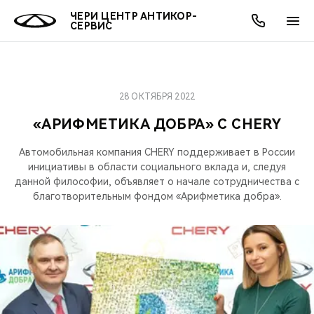
ЧЕРИ ЦЕНТР АНТИКОР-
СЕРВИС
28 ОКТЯБРЯ 2022
ОНЛАЙН СЕРВИСЫ
ПОКУПАТЕЛЯМ
ВЛАДЕЛЬЦАМ
О КОМПАНИИ
МИР CHERY
МОДЕЛИ
АКЦИИ
«АРИФМЕТИКА ДОБРА» С CHERY
ВЫБОР И ПОКУПКА
СЕРВИС
АКСЕССУАРЫ
ВЫГОДЫ И АКЦИИ
ВЫБОР И ПОКУПКА
О НАС
ВСЕ МОДЕЛИ
Автомобильная компания CHERY поддерживает в России
инициативы в области социального вклада и, следуя
КРЕДИТ И СТРАХОВАНИЕ
ЗАПЧАСТИ И АКСЕССУАРЫ
О БРЕНДЕ
КРЕДИТ
МЫ В СОЦСЕТЯХ
данной философии, объявляет о начале сотрудничества с
КРОССОВЕРЫ
благотворительным фондом «Арифметика добра».
ПОДДЕРЖКА
CHERY В СОЦСЕТЯХ
СЕДАНЫ
CHERY CONNECT
ЛЮДИ CHERY
НОВИНКИ
БЛАГОТВОРИТЕЛЬНОСТЬ