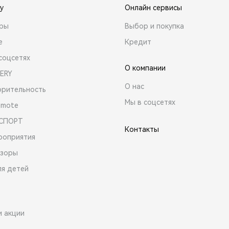
y
Онлайн сервисы
ары
Выбор и покупка
е
Кредит
соцсетях
О компании
ERY
О нас
орительность
Мы в соцсетях
emote
 СПОРТ
Контакты
роприятия
зоры
ля детей
и акции