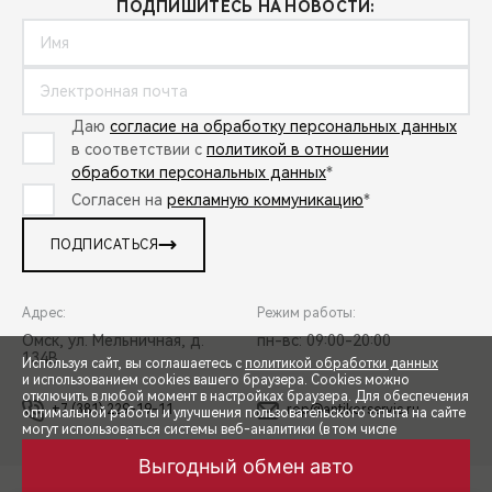
ПОДПИШИТЕСЬ НА НОВОСТИ:
Даю
согласие на обработку персональных данных
в соответствии с
политикой в отношении
обработки персональных данных
*
Согласен на
рекламную коммуникацию
*
ПОДПИСАТЬСЯ
Адрес:
Режим работы:
Омск, ул. Мельничная, д.
пн-вс: 09:00-20:00
134В
Используя сайт, вы соглашаетесь с
политикой обработки данных
и использованием cookies вашего браузера. Cookies можно
отключить в любой момент в настройках браузера. Для обеспечения
+7 (381) 229-19-11
rop@antikorservis.ru
оптимальной работы и улучшения пользовательского опыта на сайте
могут использоваться системы веб-аналитики (в том числе
СПЕЦПРЕДЛОЖЕНИЯ
Яндекс.Метрика). Продолжая использование сайта, Вы соглашаетесь
с применением указанных технологий и размещением cookie-
Выгодный обмен авто
файлов.