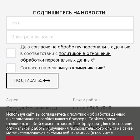
ПОДПИШИТЕСЬ НА НОВОСТИ:
Даю
согласие на обработку персональных данных
в соответствии с
политикой в отношении
обработки персональных данных
*
Согласен на
рекламную коммуникацию
*
ПОДПИСАТЬСЯ
Адрес:
Режим работы:
Омск, ул. Мельничная, д.
пн-вс: 09:00-20:00
134В
Используя сайт, вы соглашаетесь с
политикой обработки данных
и использованием cookies вашего браузера. Cookies можно
Закрыть
отключить в любой момент в настройках браузера. Для обеспечения
+7 (381) 229-19-11
rop@antikorservis.ru
оптимальной работы и улучшения пользовательского опыта на сайте
могут использоваться системы веб-аналитики (в том числе
СПЕЦПРЕДЛОЖЕНИЯ
Индивидуальное предложение 

Яндекс.Метрика). Продолжая использование сайта, Вы соглашаетесь