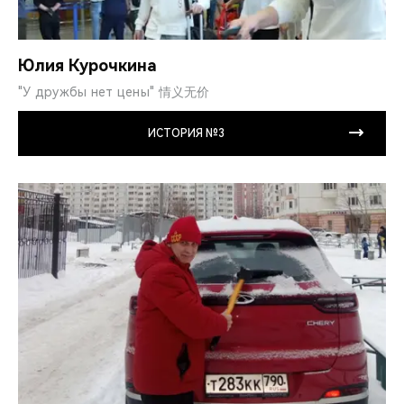
Юлия Курочкина
"У дружбы нет цены" 情义无价
ИСТОРИЯ №3