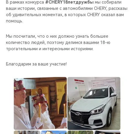
CHERY REMOTE
В рамках конкурса
#CHERY18летдружбы
мы собирали
ваши истории, связанные с автомобилями CHERY, рассказы
об удивительных моментах, в которых CHERY оказал вам
CHERY И СПОРТ
помощь.
НАШИ МЕРОПРИЯТИЯ
Мы посчитали, что о них должно узнать большее
количество людей, поэтому делимся вашими 18-ю
ВИДЕООБЗОРЫ
трогательными и интересными историями.
CHERY ДЛЯ ДЕТЕЙ
Благодарим за ваше участие!