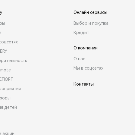
y
Онлайн сервисы
ары
Выбор и покупка
е
Кредит
соцсетях
О компании
ERY
О нас
орительность
Мы в соцсетях
emote
 СПОРТ
Контакты
роприятия
зоры
ля детей
и акции