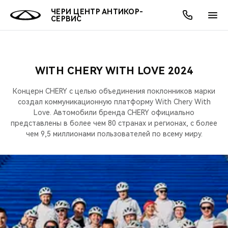
ЧЕРИ ЦЕНТР АНТИКОР-
СЕРВИС
WITH CHERY WITH LOVE 2024
ОНЛАЙН СЕРВИСЫ
ПОКУПАТЕЛЯМ
ВЛАДЕЛЬЦАМ
О КОМПАНИИ
МИР CHERY
МОДЕЛИ
АКЦИИ
Концерн CHERY с целью объединения поклонников марки
ВЫБОР И ПОКУПКА
СЕРВИС
АКСЕССУАРЫ
ВЫГОДЫ И АКЦИИ
ВЫБОР И ПОКУПКА
О НАС
создал коммуникационную платформу With Chery With
ВСЕ МОДЕЛИ
Love. Автомобили бренда CHERY официально
представлены в более чем 80 странах и регионах, с более
КРЕДИТ И СТРАХОВАНИЕ
ЗАПЧАСТИ И АКСЕССУАРЫ
О БРЕНДЕ
КРЕДИТ
МЫ В СОЦСЕТЯХ
КРОССОВЕРЫ
чем 9,5 миллионами пользователей по всему миру.
ПОДДЕРЖКА
CHERY В СОЦСЕТЯХ
СЕДАНЫ
CHERY CONNECT
ЛЮДИ CHERY
НОВИНКИ
БЛАГОТВОРИТЕЛЬНОСТЬ