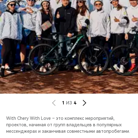
CHERY REMOTE
CHERY И СПОРТ
НАШИ МЕРОПРИЯТИЯ
ВИДЕООБЗОРЫ
CHERY ДЛЯ ДЕТЕЙ
1
ИЗ
4
With Chery With Love – это комплекс мероприятий,
проектов, начиная от групп владельцев в популярных
мессенджерах и заканчивая совместными автопробегами.