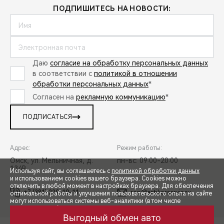
ПОДПИШИТЕСЬ НА НОВОСТИ:
Даю
согласие на обработку персональных данных
в соответствии с
политикой в отношении
обработки персональных данных
*
Согласен на
рекламную коммуникацию
*
ПОДПИСАТЬСЯ
Адрес:
Режим работы:
Омск, ул. Мельничная, д.
пн-вс: 09:00-20:00
134В
Используя сайт, вы соглашаетесь с
политикой обработки данных
и использованием cookies вашего браузера. Cookies можно
отключить в любой момент в настройках браузера. Для обеспечения
+7 (381) 229-19-11
rop@antikorservis.ru
оптимальной работы и улучшения пользовательского опыта на сайте
могут использоваться системы веб-аналитики (в том числе
СПЕЦПРЕДЛОЖЕНИЯ
Яндекс.Метрика). Продолжая использование сайта, Вы соглашаетесь
с применением указанных технологий и размещением cookie-
Выгодный обмен авто
файлов.