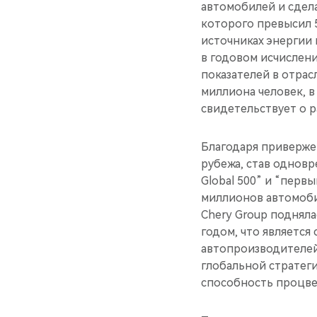
автомобилей и сдел
которого превысил 
источниках энергии
в годовом исчислени
показателей в отрас
миллиона человек, в
свидетельствует о 
Благодаря приверже
рубежа, став однов
Global 500” и “пер
миллионов автомобил
Chery Group подняла
годом, что являетс
автопроизводителей
глобальной стратег
способность процве