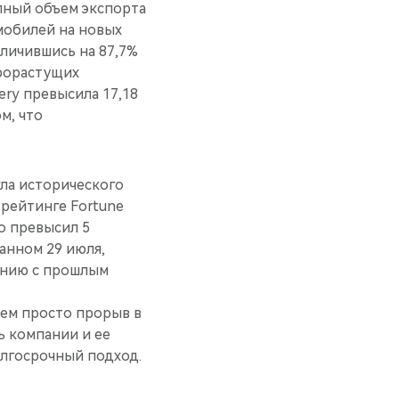
пный объем экспорта
мобилей на новых
личившись на 87,7%
трорастущих
ery превысила 17,18
м, что
ла исторического
рейтинге Fortune
о превысил 5
анном 29 июля,
нению с прошлым
чем просто прорыв в
ь компании и ее
олгосрочный подход.