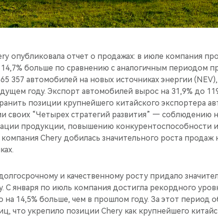
ry опубликовала отчет о продажах: в июле компания про
 14,7% больше по сравнению с аналогичным периодом пр
65 357 автомобилей на новых источниках энергии (NEV), 
дущем году. Экспорт автомобилей вырос на 31,9% до 119
хранить позиции крупнейшего китайского экспортера ав
ии своих “Четырех стратегий развития” — соблюдению
зации продукции, повышению конкурентоспособности 
омпания Chery добилась значительного роста продаж 
ках.
 долгосрочному и качественному росту придало значите
у. С января по июль компания достигла рекордного уров
о на 14,5% больше, чем в прошлом году. За этот период 
иц, что укрепило позиции Chery как крупнейшего китай