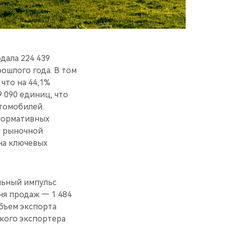
дала 224 439
ошлого года. В том
что на 44,1%
 090 единиц, что
томобилей.
 нормативных
и рыночной
на ключевых
льный импульс
ня продаж — 1 484
объем экспорта
ского экспортера