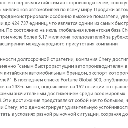
ало его первым китайским автопроизводителем, совоку
5 миллионов автомобилей по всему миру. Продажи авто
 продемонстрировали особенно высокие показатели, уве
и до 424 737 единиц, что является одним из самых быс
ли. По состоянию на июль глобальная клиентская база Ch
 том числе более 5,17 миллиона пользователей за рубежо
расширении международного присутствия компании.
нности долгосрочной стратегии, компания Chery достиг
ременно “самым быстрорастущим автопроизводителем в 
вым китайским автомобильным брендом, экспорт которог
ей”. В последнем списке Fortune Global 500, опубликов
сь на 233-е место, поднявшись на 152 позиции по срав
я самым значительным достижением среди всех мировых
. Эти достижения представляют собой нечто большее, 
ии Chery; это демонстрирует удивительную устойчивост
тать в условиях разной рыночной ситуации, сохраняя д