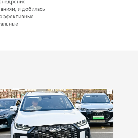
 внедрение
аниям, и добилась
коэффективные
уальные